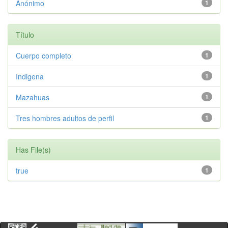
Anónimo
1
Título
Cuerpo completo
1
Indigena
1
Mazahuas
1
Tres hombres adultos de perfil
1
Has File(s)
true
1