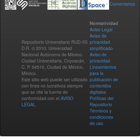
Comentarios
Normatividad
Aviso Legal
Aviso de
Repositorio Universitario RUD-IIS
privacidad
D.R. © 2010. Universidad
simplificado
Nacional Autónoma de México.
Aviso de
Ciudad Universitaria, Coyoacán,
privacidad
C. P. 04510, Ciudad de México,
Lineamientos
México.
para la
Este sitio web puede ser utilizado
publicación de
con fines no lucrativos siempre
contenidos
que se cite la fuente de
digitales
conformidad con el
AVISO
Políticas del
LEGAL
.
Repositorio
Términos y
condiciones
de uso