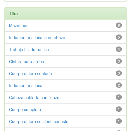
Título
Mazahuas
8
Indumentaria local con rebozo
5
Trabajo hilado rustico
4
Cintura para arriba
3
Cuerpo entero sentada
3
Indumentaria local
2
Cabeza cubierta con lienzo
1
Cuerpo completo
1
Cuerpo entero sostiene canasto
1