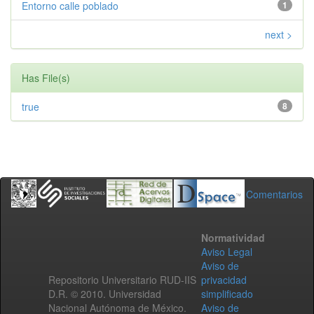
Entorno calle poblado
1
next >
Has File(s)
true
8
Comentarios
Normatividad
Aviso Legal
Aviso de
Repositorio Universitario RUD-IIS
privacidad
D.R. © 2010. Universidad
simplificado
Nacional Autónoma de México.
Aviso de