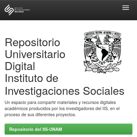
Skip
navigation
Repositorio
Universitario
Digital
Instituto de
Investigaciones Sociales
Un espacio para compartir materiales y recursos digitales
académicos producidos por los investigadores del IIS, en el
proceso de sus diferentes proyectos.
Repositorio del IIS-UNAM