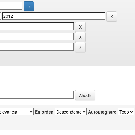
En orden
Autor/registro