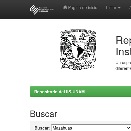
Página de inicio
Listar
Skip
navigation
Rep
Ins
Un espac
diferent
Repositorio del IIS-UNAM
Buscar
Buscar: