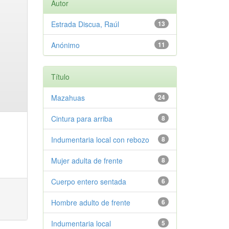
Autor
Estrada Discua, Raúl
13
Anónimo
11
Título
Mazahuas
24
Cintura para arriba
8
Indumentaria local con rebozo
8
Mujer adulta de frente
8
Cuerpo entero sentada
6
Hombre adulto de frente
6
Indumentaria local
5