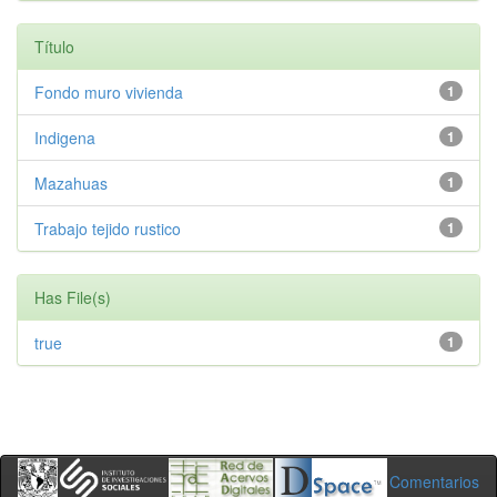
Título
Fondo muro vivienda
1
Indigena
1
Mazahuas
1
Trabajo tejido rustico
1
Has File(s)
true
1
Comentarios