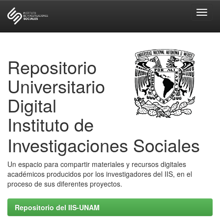
Skip
navigation
Repositorio
Universitario
Digital
Instituto de
Investigaciones Sociales
Un espacio para compartir materiales y recursos digitales
académicos producidos por los investigadores del IIS, en el
proceso de sus diferentes proyectos.
Repositorio del IIS-UNAM