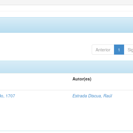
Anterior
1
Si
Autor(es)
do, 1707
Estrada Discua, Raúl