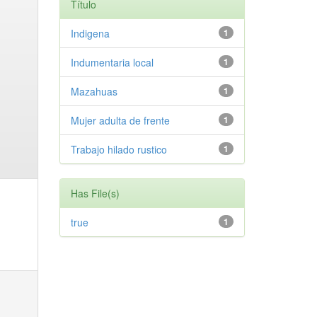
Título
Indigena
1
Indumentaria local
1
Mazahuas
1
Mujer adulta de frente
1
Trabajo hilado rustico
1
Has File(s)
true
1