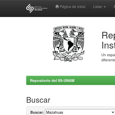
Página de inicio
Listar
Skip
navigation
Rep
Ins
Un espac
diferent
Repositorio del IIS-UNAM
Buscar
Buscar: