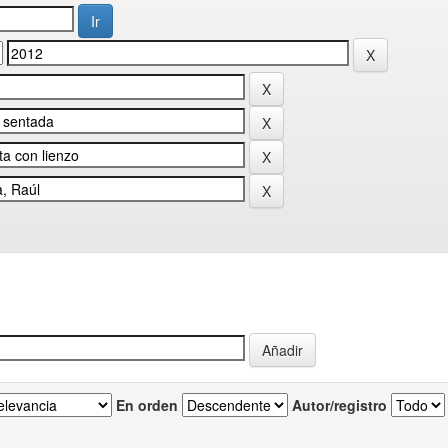
En orden
Autor/registro