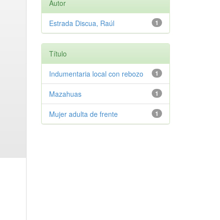
Autor
Estrada Discua, Raúl
1
Título
Indumentaria local con rebozo
1
Mazahuas
1
Mujer adulta de frente
1