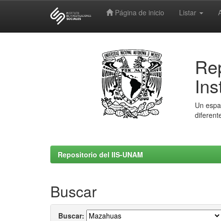
Página de inicio
Listar
Skip
navigation
Rep
Ins
Un espac
diferent
Repositorio del IIS-UNAM
Buscar
Buscar: