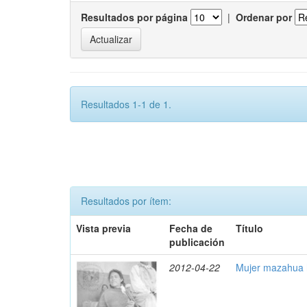
Resultados por página
|
Ordenar por
Resultados 1-1 de 1.
Resultados por ítem:
Vista previa
Fecha de
Título
publicación
2012-04-22
Mujer mazahua h