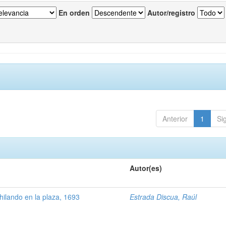
En orden
Autor/registro
Anterior
1
Si
Autor(es)
ilando en la plaza, 1693
Estrada Discua, Raúl