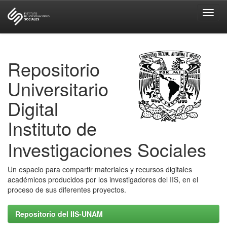
Skip
navigation
Repositorio
Universitario
Digital
Instituto de
Investigaciones Sociales
Un espacio para compartir materiales y recursos digitales
académicos producidos por los investigadores del IIS, en el
proceso de sus diferentes proyectos.
Repositorio del IIS-UNAM