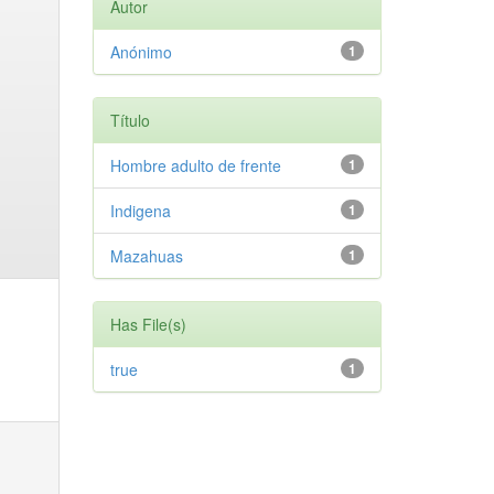
Autor
Anónimo
1
Título
Hombre adulto de frente
1
Indigena
1
Mazahuas
1
Has File(s)
true
1