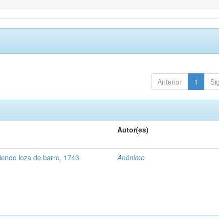
Anterior
1
Si
Autor(es)
ndo loza de barro, 1743
Anónimo