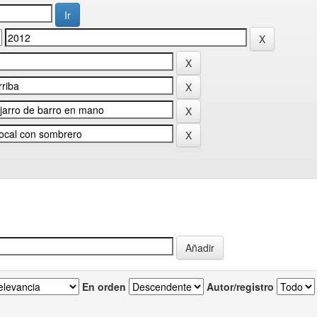
En orden
Autor/registro