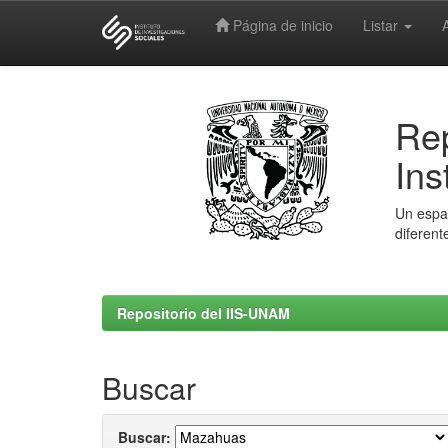
Página de inicio
Listar
Skip
navigation
Rep
Ins
Un espac
diferent
Repositorio del IIS-UNAM
Buscar
Buscar: