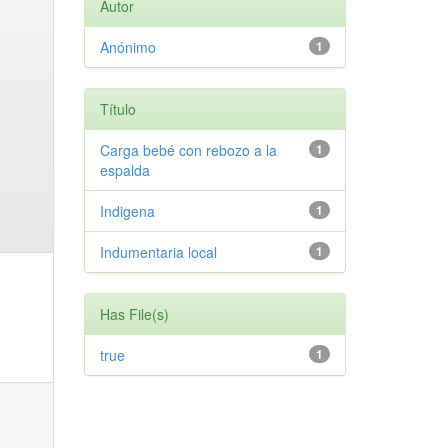
Autor
Anónimo
1
Título
Carga bebé con rebozo a la
1
espalda
Indigena
1
Indumentaria local
1
Has File(s)
true
1