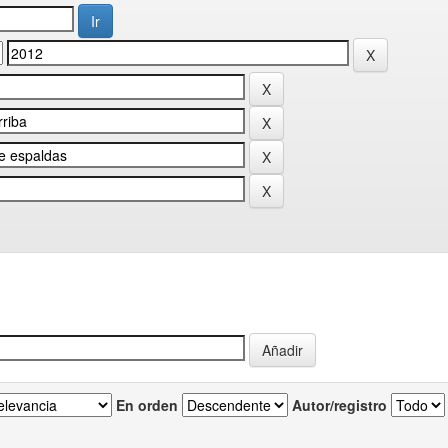
En orden
Autor/registro