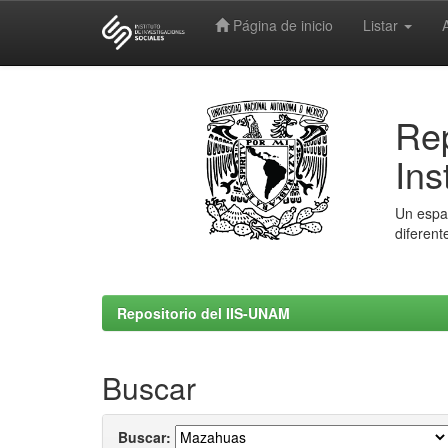
Página de inicio
Listar
Skip
navigation
Rep
Ins
Un espac
diferent
Repositorio del IIS-UNAM
Buscar
Buscar: