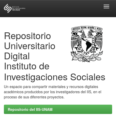
Skip
navigation
Repositorio
Universitario
Digital
Instituto de
Investigaciones Sociales
Un espacio para compartir materiales y recursos digitales
académicos producidos por los investigadores del IIS, en el
proceso de sus diferentes proyectos.
Repositorio del IIS-UNAM