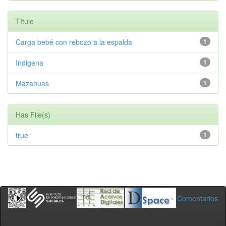
Título
Carga bebé con rebozo a la espalda
1
Indigena
1
Mazahuas
1
Has File(s)
true
1
Comentarios