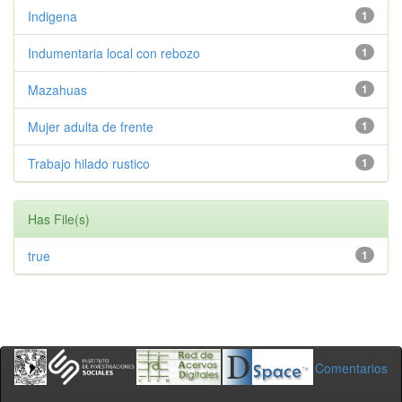
Indigena
1
Indumentaria local con rebozo
1
Mazahuas
1
Mujer adulta de frente
1
Trabajo hilado rustico
1
Has File(s)
true
1
Comentarios