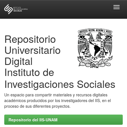
Skip
navigation
Repositorio
Universitario
Digital
Instituto de
Investigaciones Sociales
Un espacio para compartir materiales y recursos digitales
académicos producidos por los investigadores del IIS, en el
proceso de sus diferentes proyectos.
Repositorio del IIS-UNAM