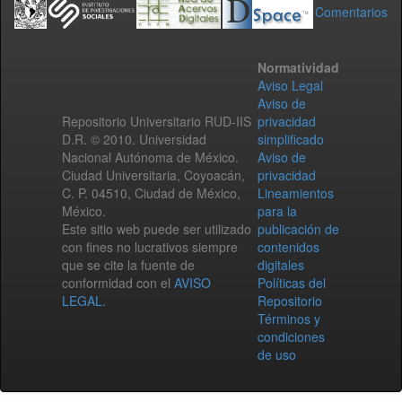
Comentarios
Normatividad
Aviso Legal
Aviso de
Repositorio Universitario RUD-IIS
privacidad
D.R. © 2010. Universidad
simplificado
Nacional Autónoma de México.
Aviso de
Ciudad Universitaria, Coyoacán,
privacidad
C. P. 04510, Ciudad de México,
Lineamientos
México.
para la
Este sitio web puede ser utilizado
publicación de
con fines no lucrativos siempre
contenidos
que se cite la fuente de
digitales
conformidad con el
AVISO
Políticas del
LEGAL
.
Repositorio
Términos y
condiciones
de uso