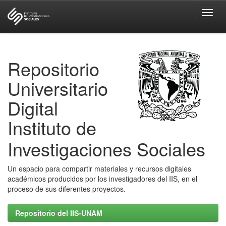
Skip
navigation
Repositorio
Universitario
Digital
Instituto de
Investigaciones Sociales
Un espacio para compartir materiales y recursos digitales
académicos producidos por los investigadores del IIS, en el
proceso de sus diferentes proyectos.
Repositorio del IIS-UNAM