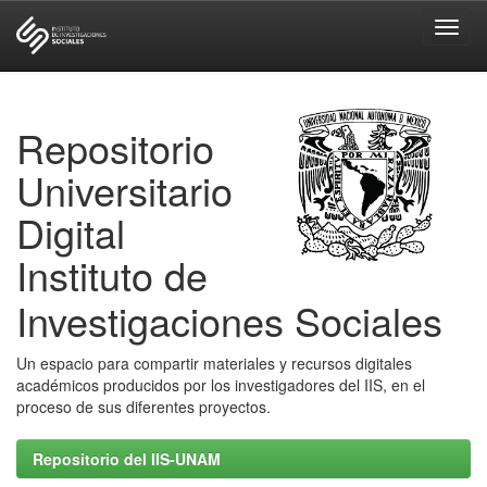
Skip
navigation
Repositorio
Universitario
Digital
Instituto de
Investigaciones Sociales
Un espacio para compartir materiales y recursos digitales
académicos producidos por los investigadores del IIS, en el
proceso de sus diferentes proyectos.
Repositorio del IIS-UNAM