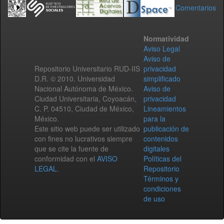
Comentarios
Normatividad
Aviso Legal
Aviso de
Repositorio Universitario RUD-IIS
privacidad
D.R. © 2010. Universidad
simplificado
Nacional Autónoma de México.
Aviso de
Ciudad Universitaria, Coyoacán,
privacidad
C. P. 04510, Ciudad de México,
Lineamientos
México.
para la
Este sitio web puede ser utilizado
publicación de
con fines no lucrativos siempre
contenidos
que se cite la fuente de
digitales
conformidad con el
AVISO
Políticas del
LEGAL
.
Repositorio
Términos y
condiciones
de uso