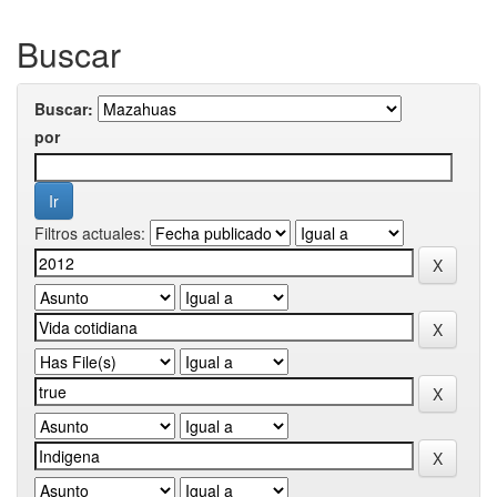
Buscar
Buscar:
por
Filtros actuales: