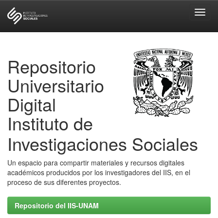
Skip
navigation
Repositorio
Universitario
Digital
Instituto de
Investigaciones Sociales
Un espacio para compartir materiales y recursos digitales
académicos producidos por los investigadores del IIS, en el
proceso de sus diferentes proyectos.
Repositorio del IIS-UNAM