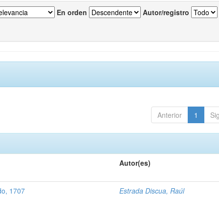
En orden
Autor/registro
Anterior
1
Si
Autor(es)
do, 1707
Estrada Discua, Raúl