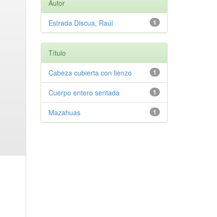
Autor
Estrada Discua, Raúl
1
Título
Cabeza cubierta con lienzo
1
Cuerpo entero sentada
1
Mazahuas
1