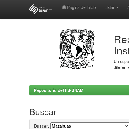
Página de inicio
Listar
Skip
navigation
Rep
Ins
Un espac
diferent
Repositorio del IIS-UNAM
Buscar
Buscar: