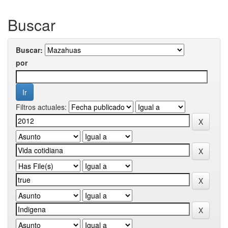
Buscar
Buscar:
por
Filtros actuales: