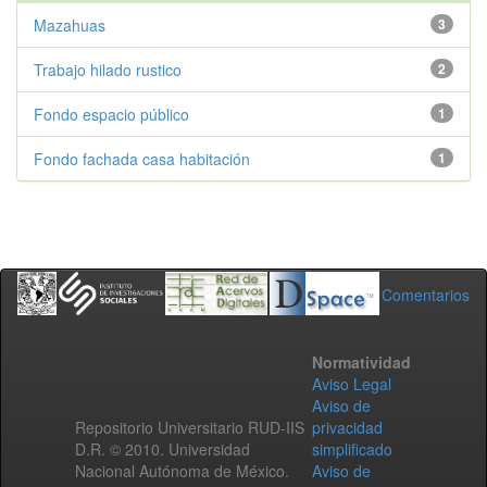
Mazahuas
3
Trabajo hilado rustico
2
Fondo espacio público
1
Fondo fachada casa habitación
1
Comentarios
Normatividad
Aviso Legal
Aviso de
Repositorio Universitario RUD-IIS
privacidad
D.R. © 2010. Universidad
simplificado
Nacional Autónoma de México.
Aviso de