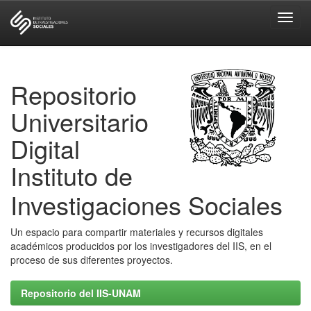
Skip
navigation
Repositorio
Universitario
Digital
Instituto de
Investigaciones Sociales
Un espacio para compartir materiales y recursos digitales
académicos producidos por los investigadores del IIS, en el
proceso de sus diferentes proyectos.
Repositorio del IIS-UNAM