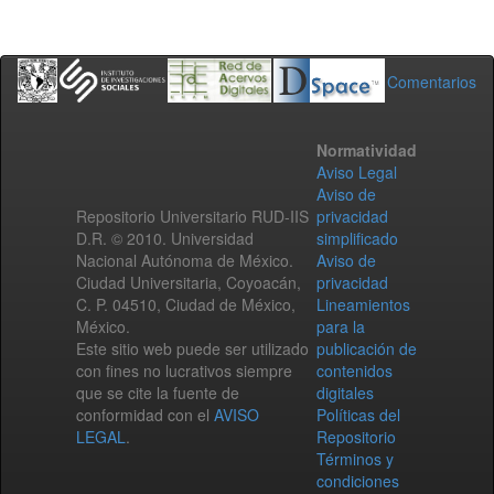
Comentarios
Normatividad
Aviso Legal
Aviso de
Repositorio Universitario RUD-IIS
privacidad
D.R. © 2010. Universidad
simplificado
Nacional Autónoma de México.
Aviso de
Ciudad Universitaria, Coyoacán,
privacidad
C. P. 04510, Ciudad de México,
Lineamientos
México.
para la
Este sitio web puede ser utilizado
publicación de
con fines no lucrativos siempre
contenidos
que se cite la fuente de
digitales
conformidad con el
AVISO
Políticas del
LEGAL
.
Repositorio
Términos y
condiciones