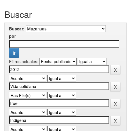
Buscar
Buscar:
por
Filtros actuales: