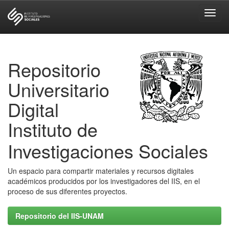
Skip
navigation
Repositorio
Universitario
Digital
Instituto de
Investigaciones Sociales
Un espacio para compartir materiales y recursos digitales
académicos producidos por los investigadores del IIS, en el
proceso de sus diferentes proyectos.
Repositorio del IIS-UNAM