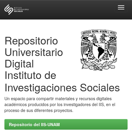
Skip
navigation
Repositorio
Universitario
Digital
Instituto de
Investigaciones Sociales
Un espacio para compartir materiales y recursos digitales
académicos producidos por los investigadores del IIS, en el
proceso de sus diferentes proyectos.
Repositorio del IIS-UNAM