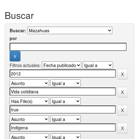
Buscar
Buscar:
por
Filtros actuales: