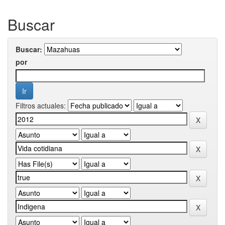
Buscar
Buscar:
por
Filtros actuales: