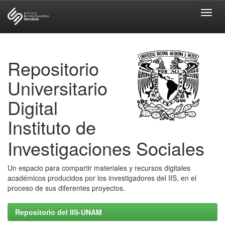
Skip
navigation
Repositorio
Universitario
Digital
Instituto de
Investigaciones Sociales
Un espacio para compartir materiales y recursos digitales
académicos producidos por los investigadores del IIS, en el
proceso de sus diferentes proyectos.
Repositorio del IIS-UNAM