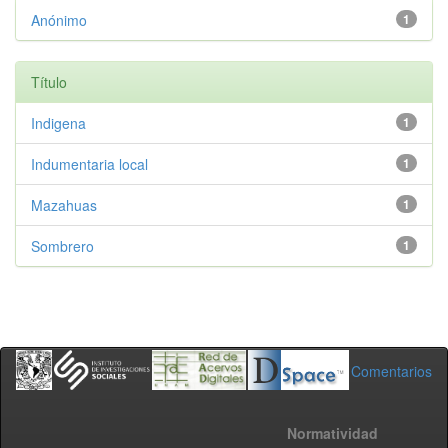
Anónimo
1
Título
Indigena
1
Indumentaria local
1
Mazahuas
1
Sombrero
1
Comentarios
Normatividad