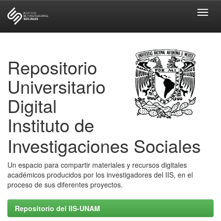
Skip
navigation
Repositorio
Universitario
Digital
Instituto de
Investigaciones Sociales
Un espacio para compartir materiales y recursos digitales
académicos producidos por los investigadores del IIS, en el
proceso de sus diferentes proyectos.
Repositorio del IIS-UNAM