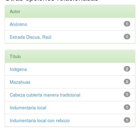
Autor
Anónimo
1
Estrada Discua, Raúl
1
Título
Indigena
2
Mazahuas
2
Cabeza cubierta manera tradicional
1
Indumentaria local
1
Indumentaria local con rebozo
1