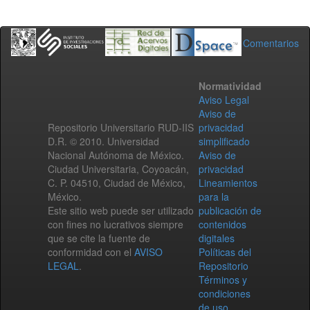
Comentarios
Normatividad
Aviso Legal
Aviso de
Repositorio Universitario RUD-IIS
privacidad
D.R. © 2010. Universidad
simplificado
Nacional Autónoma de México.
Aviso de
Ciudad Universitaria, Coyoacán,
privacidad
C. P. 04510, Ciudad de México,
Lineamientos
México.
para la
Este sitio web puede ser utilizado
publicación de
con fines no lucrativos siempre
contenidos
que se cite la fuente de
digitales
conformidad con el
AVISO
Políticas del
LEGAL
.
Repositorio
Términos y
condiciones
de uso