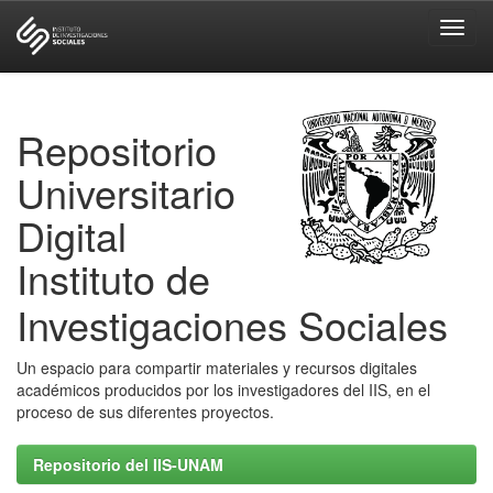
Skip
navigation
Repositorio
Universitario
Digital
Instituto de
Investigaciones Sociales
Un espacio para compartir materiales y recursos digitales
académicos producidos por los investigadores del IIS, en el
proceso de sus diferentes proyectos.
Repositorio del IIS-UNAM