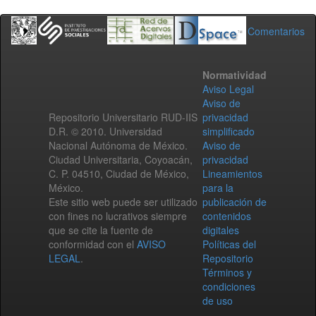
Comentarios
Normatividad
Aviso Legal
Aviso de
Repositorio Universitario RUD-IIS
privacidad
D.R. © 2010. Universidad
simplificado
Nacional Autónoma de México.
Aviso de
Ciudad Universitaria, Coyoacán,
privacidad
C. P. 04510, Ciudad de México,
Lineamientos
México.
para la
Este sitio web puede ser utilizado
publicación de
con fines no lucrativos siempre
contenidos
que se cite la fuente de
digitales
conformidad con el
AVISO
Políticas del
LEGAL
.
Repositorio
Términos y
condiciones
de uso