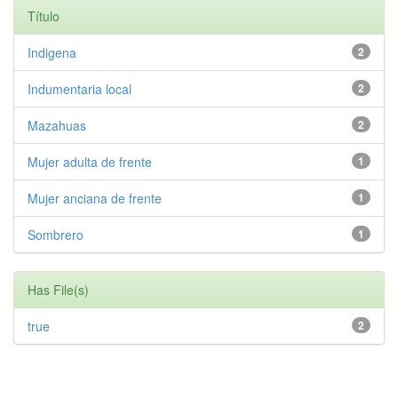
Título
Indigena
2
Indumentaria local
2
Mazahuas
2
Mujer adulta de frente
1
Mujer anciana de frente
1
Sombrero
1
Has File(s)
true
2