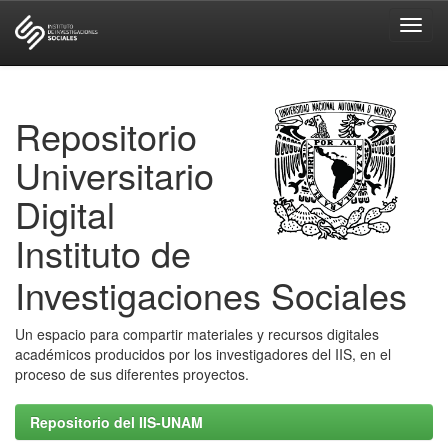
Skip
navigation
Repositorio
Universitario
Digital
Instituto de
Investigaciones Sociales
Un espacio para compartir materiales y recursos digitales
académicos producidos por los investigadores del IIS, en el
proceso de sus diferentes proyectos.
Repositorio del IIS-UNAM