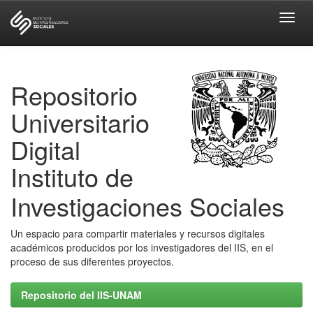
Skip
navigation
Repositorio
Universitario
Digital
Instituto de
Investigaciones Sociales
Un espacio para compartir materiales y recursos digitales
académicos producidos por los investigadores del IIS, en el
proceso de sus diferentes proyectos.
Repositorio del IIS-UNAM