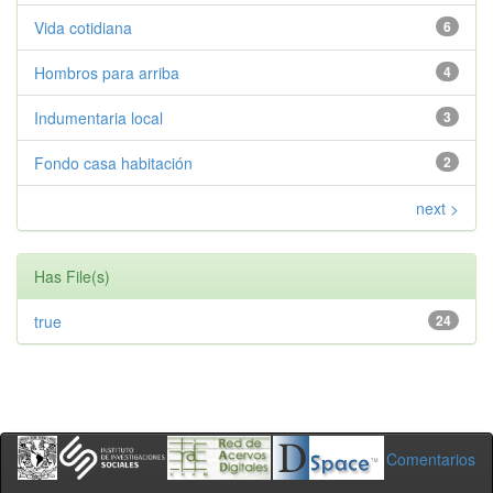
Vida cotidiana
6
Hombros para arriba
4
Indumentaria local
3
Fondo casa habitación
2
next >
Has File(s)
true
24
Comentarios