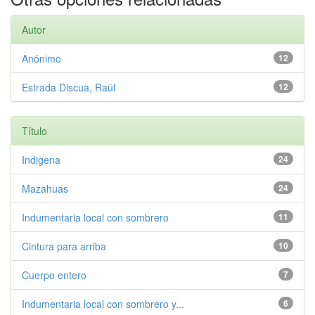
Autor
Anónimo
12
Estrada Discua, Raúl
12
Título
Indigena
24
Mazahuas
24
Indumentaria local con sombrero
11
Cintura para arriba
10
Cuerpo entero
7
Indumentaria local con sombrero y...
6