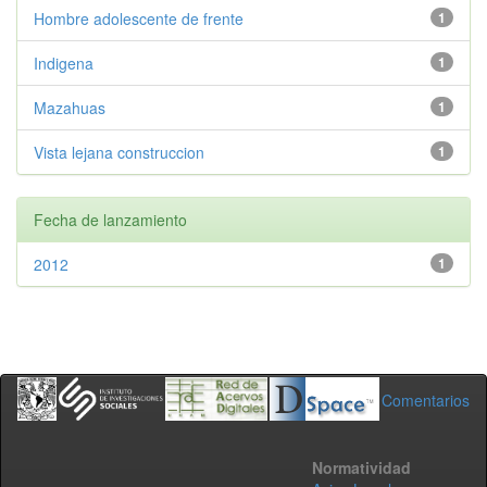
Hombre adolescente de frente
1
Indigena
1
Mazahuas
1
Vista lejana construccion
1
Fecha de lanzamiento
2012
1
Comentarios
Normatividad