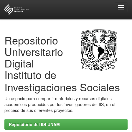
Skip
navigation
Repositorio
Universitario
Digital
Instituto de
Investigaciones Sociales
Un espacio para compartir materiales y recursos digitales
académicos producidos por los investigadores del IIS, en el
proceso de sus diferentes proyectos.
Repositorio del IIS-UNAM