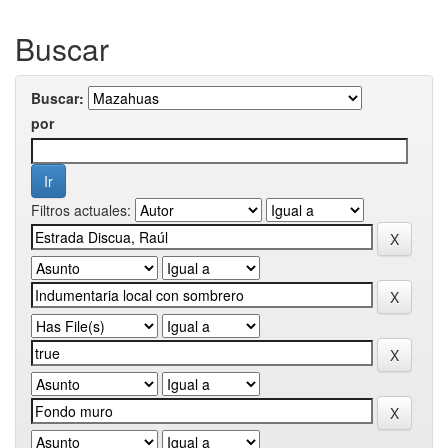
Buscar
Buscar:
por
Filtros actuales: