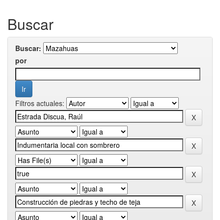
Buscar
Buscar:
por
Filtros actuales: