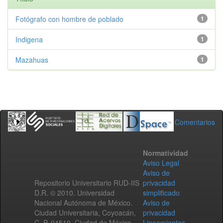
Fotógrafo con hombre de poblado
1
Indigena
1
Mazahuas
1
Comentarios
Normatividad
Aviso Legal
Aviso de
Repositorio Universitario RUD-IIS
privacidad
D.R. © 2010. Universidad
simplificado
Nacional Autónoma de México.
Aviso de
Ciudad Universitaria, Coyoacán,
privacidad
C. P. 04510, Ciudad de México,
Lineamientos