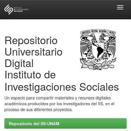
Skip
navigation
Repositorio
Universitario
Digital
Instituto de
Investigaciones Sociales
Un espacio para compartir materiales y recursos digitales
académicos producidos por los investigadores del IIS, en el
proceso de sus diferentes proyectos.
Repositorio del IIS-UNAM