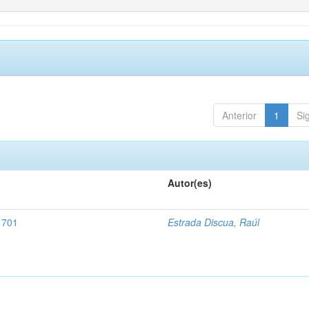
Anterior
1
Si
Autor(es)
1701
Estrada Discua, Raúl