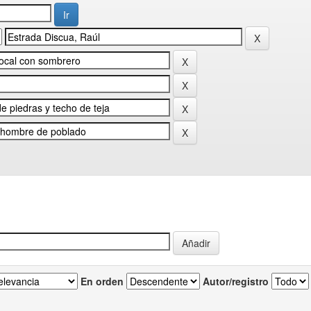
En orden
Autor/registro