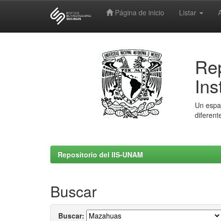
Página de inicio
Listar
Skip
navigation
Rep
Ins
Un espac
diferent
Repositorio del IIS-UNAM
Buscar
Buscar: