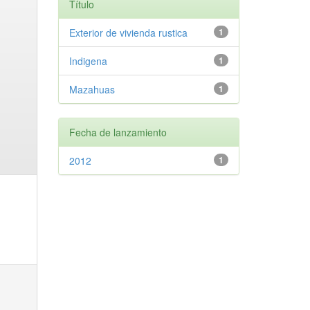
Título
Exterior de vivienda rustica
1
Indigena
1
Mazahuas
1
Fecha de lanzamiento
2012
1