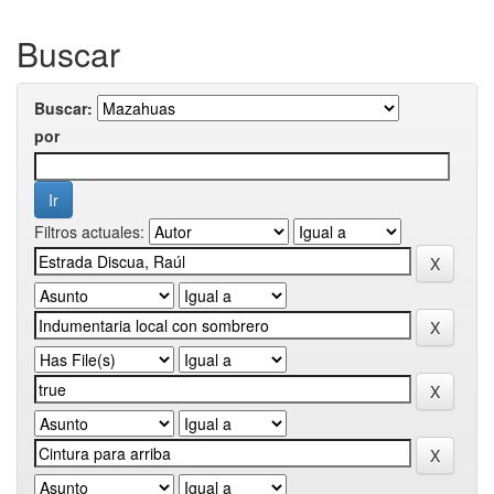
Buscar
Buscar:
por
Filtros actuales: