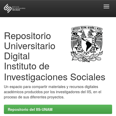
Skip
navigation
Repositorio
Universitario
Digital
Instituto de
Investigaciones Sociales
Un espacio para compartir materiales y recursos digitales
académicos producidos por los investigadores del IIS, en el
proceso de sus diferentes proyectos.
Repositorio del IIS-UNAM