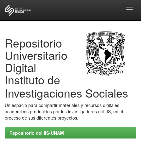
Skip
navigation
Repositorio
Universitario
Digital
Instituto de
Investigaciones Sociales
Un espacio para compartir materiales y recursos digitales
académicos producidos por los investigadores del IIS, en el
proceso de sus diferentes proyectos.
Repositorio del IIS-UNAM