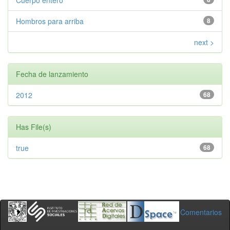
Cuerpo entero
Hombros para arriba
8
next >
Fecha de lanzamiento
2012
68
Has File(s)
true
68
Comentarios