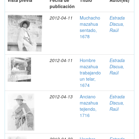
Vista previa
Fecha de
Título
Autor(es)
publicación
2012-04-11
Muchacho
Estrada
mazahua
Discua,
sentado,
Raúl
1678
2012-04-11
Hombre
Estrada
mazahua
Discua,
trabajando
Raúl
un telar,
1674
2012-04-13
Anciano
Estrada
mazahua
Discua,
tejiendo,
Raúl
1716