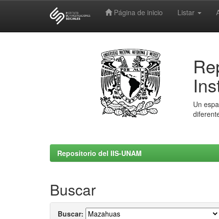
Página de inicio
Listar
Skip
navigation
Rep
Ins
Un espac
diferent
Repositorio del IIS-UNAM
Buscar
Buscar: