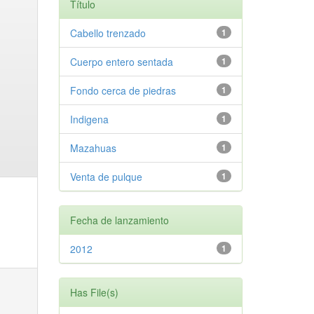
Título
Cabello trenzado
1
Cuerpo entero sentada
1
Fondo cerca de piedras
1
Indigena
1
Mazahuas
1
Venta de pulque
1
Fecha de lanzamiento
2012
1
Has File(s)