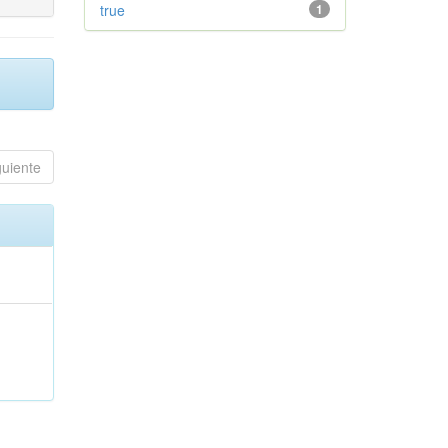
true
1
guiente