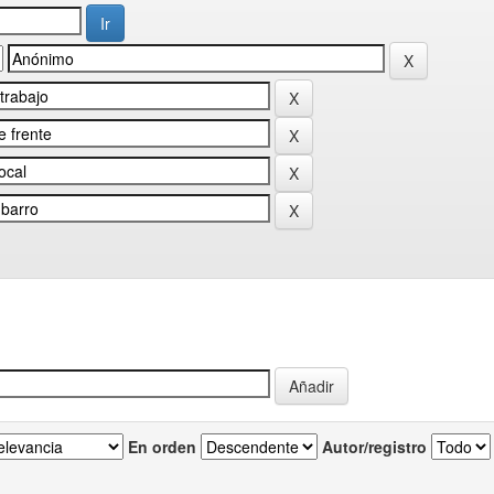
En orden
Autor/registro