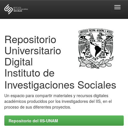
Skip
navigation
Repositorio
Universitario
Digital
Instituto de
Investigaciones Sociales
Un espacio para compartir materiales y recursos digitales
académicos producidos por los investigadores del IIS, en el
proceso de sus diferentes proyectos.
Repositorio del IIS-UNAM