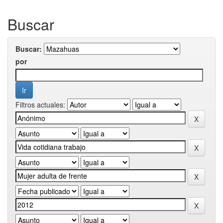
Buscar
Buscar:
por
Filtros actuales: