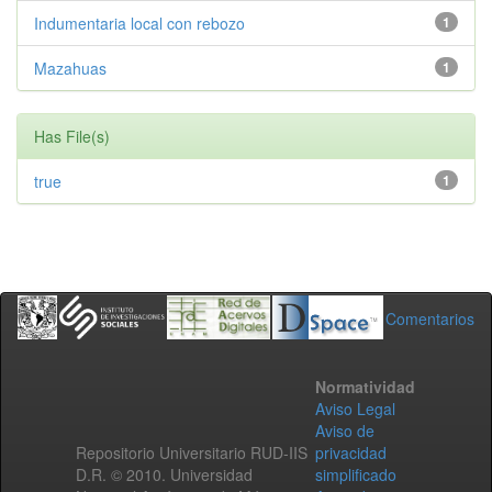
Indumentaria local con rebozo
1
Mazahuas
1
Has File(s)
true
1
Comentarios
Normatividad
Aviso Legal
Aviso de
Repositorio Universitario RUD-IIS
privacidad
D.R. © 2010. Universidad
simplificado