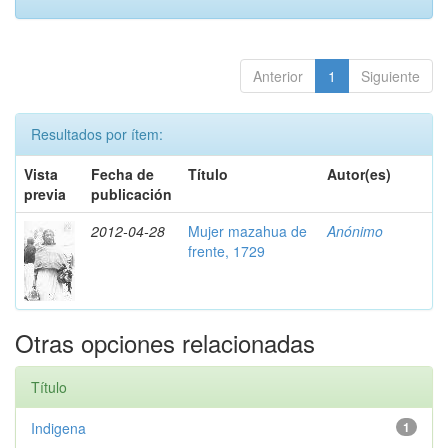
Anterior
1
Siguiente
Resultados por ítem:
Vista
Fecha de
Título
Autor(es)
previa
publicación
2012-04-28
Mujer mazahua de
Anónimo
frente, 1729
Otras opciones relacionadas
Título
Indigena
1