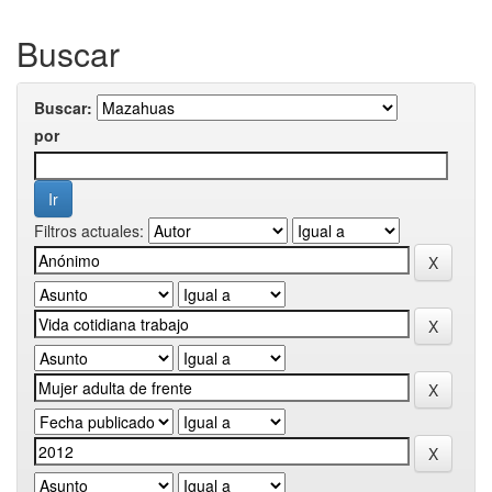
Buscar
Buscar:
por
Filtros actuales: