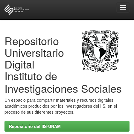
Skip
navigation
Repositorio
Universitario
Digital
Instituto de
Investigaciones Sociales
Un espacio para compartir materiales y recursos digitales
académicos producidos por los investigadores del IIS, en el
proceso de sus diferentes proyectos.
Repositorio del IIS-UNAM