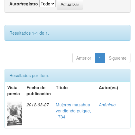
Autor/registro
Resultados 1-1 de 1.
Anterior
1
Siguiente
Resultados por ítem:
Vista
Fecha de
Título
Autor(es)
previa
publicación
2012-03-27
Mujeres mazahua
Anónimo
vendiendo pulque,
1734