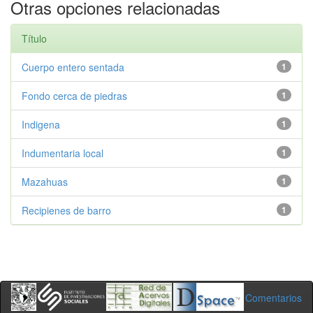
Otras opciones relacionadas
Título
Cuerpo entero sentada
1
Fondo cerca de piedras
1
Indigena
1
Indumentaria local
1
Mazahuas
1
Recipienes de barro
1
Comentarios