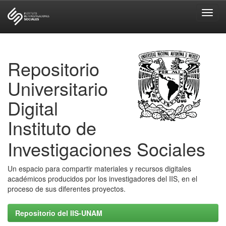
Skip
navigation
Repositorio
Universitario
Digital
Instituto de
Investigaciones Sociales
Un espacio para compartir materiales y recursos digitales
académicos producidos por los investigadores del IIS, en el
proceso de sus diferentes proyectos.
Repositorio del IIS-UNAM