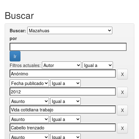
Buscar
Buscar:
por
Filtros actuales: