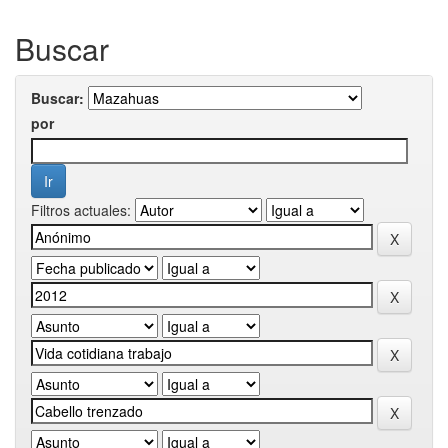
Buscar
Buscar:
por
Filtros actuales: