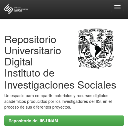
Skip
navigation
Repositorio
Universitario
Digital
Instituto de
Investigaciones Sociales
Un espacio para compartir materiales y recursos digitales
académicos producidos por los investigadores del IIS, en el
proceso de sus diferentes proyectos.
Repositorio del IIS-UNAM