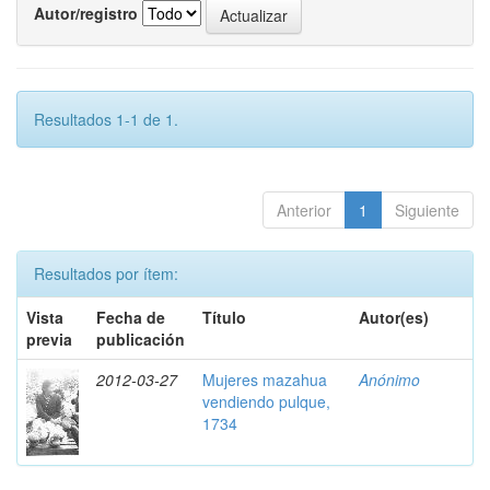
Autor/registro
Resultados 1-1 de 1.
Anterior
1
Siguiente
Resultados por ítem:
Vista
Fecha de
Título
Autor(es)
previa
publicación
2012-03-27
Mujeres mazahua
Anónimo
vendiendo pulque,
1734