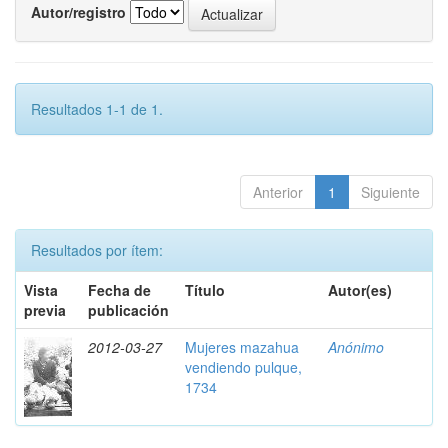
Autor/registro
Resultados 1-1 de 1.
Anterior
1
Siguiente
Resultados por ítem:
Vista
Fecha de
Título
Autor(es)
previa
publicación
2012-03-27
Mujeres mazahua
Anónimo
vendiendo pulque,
1734