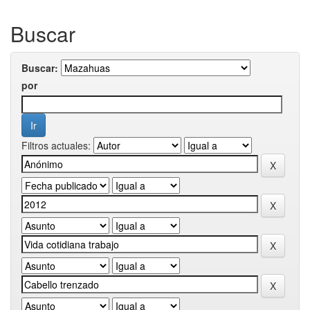
Buscar
Buscar:
por
Filtros actuales: