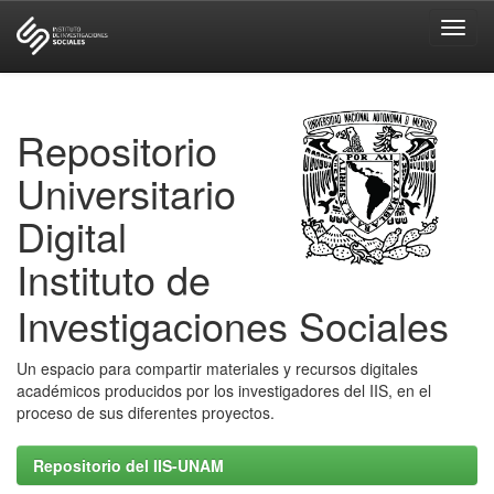
Skip
navigation
Repositorio
Universitario
Digital
Instituto de
Investigaciones Sociales
Un espacio para compartir materiales y recursos digitales
académicos producidos por los investigadores del IIS, en el
proceso de sus diferentes proyectos.
Repositorio del IIS-UNAM