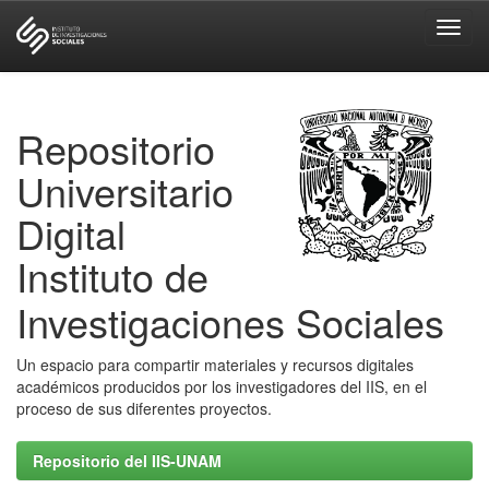
Skip
navigation
Repositorio
Universitario
Digital
Instituto de
Investigaciones Sociales
Un espacio para compartir materiales y recursos digitales
académicos producidos por los investigadores del IIS, en el
proceso de sus diferentes proyectos.
Repositorio del IIS-UNAM