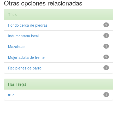
Otras opciones relacionadas
Título
Fondo cerca de piedras
1
Indumentaria local
1
Mazahuas
1
Mujer adulta de frente
1
Recipienes de barro
1
Has File(s)
true
1