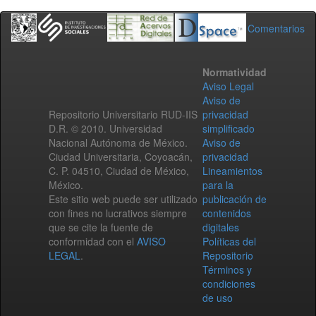
Comentarios
Normatividad
Aviso Legal
Aviso de
Repositorio Universitario RUD-IIS
privacidad
D.R. © 2010. Universidad
simplificado
Nacional Autónoma de México.
Aviso de
Ciudad Universitaria, Coyoacán,
privacidad
C. P. 04510, Ciudad de México,
Lineamientos
México.
para la
Este sitio web puede ser utilizado
publicación de
con fines no lucrativos siempre
contenidos
que se cite la fuente de
digitales
conformidad con el
AVISO
Políticas del
LEGAL
.
Repositorio
Términos y
condiciones
de uso