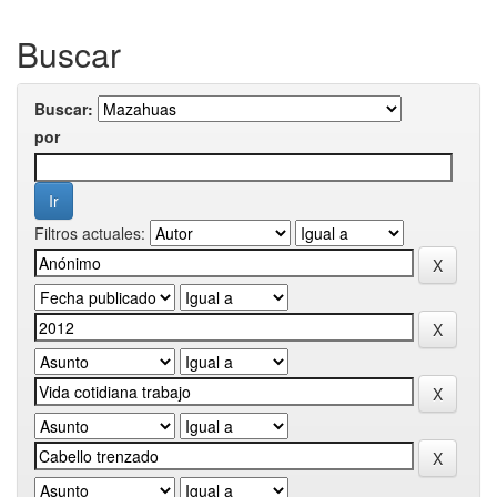
Buscar
Buscar:
por
Filtros actuales: