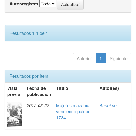
Autor/registro
Resultados 1-1 de 1.
Anterior
1
Siguiente
Resultados por ítem:
Vista
Fecha de
Título
Autor(es)
previa
publicación
2012-03-27
Mujeres mazahua
Anónimo
vendiendo pulque,
1734