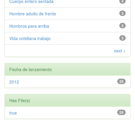
Cuerpo entero sentada
4
Hombre adulto de frente
3
Hombros para arriba
3
Vida cotidiana trabajo
3
next >
Fecha de lanzamiento
2012
25
Has File(s)
true
25