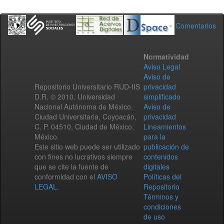
Comentarios
Normatividad
Aviso Legal
Aviso de
Repositorio Universitario RUD-IIS
privacidad
D.R. © 2010. Universidad
simplificado
Nacional Autónoma de México.
Aviso de
Ciudad Universitaria, Coyoacán,
privacidad
C. P. 04510, Ciudad de México,
Lineamientos
México.
para la
Este sitio web puede ser utilizado
publicación de
con fines no lucrativos siempre
contenidos
que se cite la fuente de
digitales
conformidad con el
AVISO
Políticas del
LEGAL
.
Repositorio
Términos y
condiciones
de uso