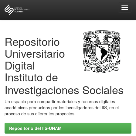
Skip
navigation
Repositorio
Universitario
Digital
Instituto de
Investigaciones Sociales
Un espacio para compartir materiales y recursos digitales
académicos producidos por los investigadores del IIS, en el
proceso de sus diferentes proyectos.
Repositorio del IIS-UNAM