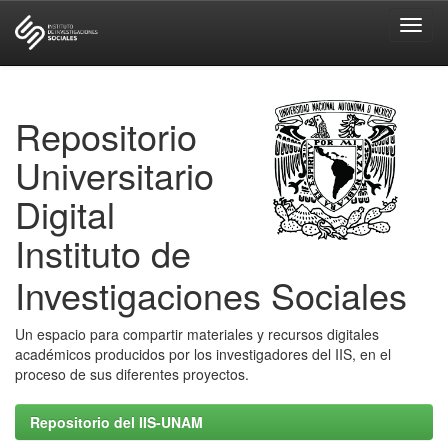
Skip
navigation
Repositorio
Universitario
Digital
Instituto de
Investigaciones Sociales
Un espacio para compartir materiales y recursos digitales
académicos producidos por los investigadores del IIS, en el
proceso de sus diferentes proyectos.
Repositorio del IIS-UNAM