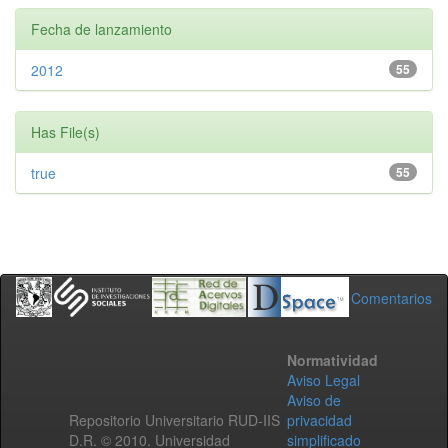
Fecha de lanzamiento
2012
55
Has File(s)
true
55
Comentarios
Normatividad
Aviso Legal
Aviso de
Repositorio Universitario RUD-IIS
privacidad
D.R. © 2010. Universidad
simplificado