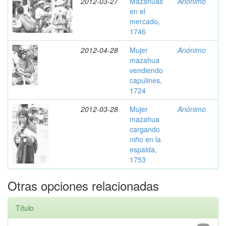
2012-03-27
Mazahuas
Anónimo
en el
mercado,
1746
2012-04-28
Mujer
Anónimo
mazahua
vendiendo
capulines,
1724
2012-03-28
Mujer
Anónimo
mazahua
cargando
niño en la
espalda,
1753
Otras opciones relacionadas
Título