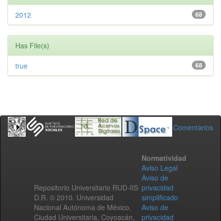
2012
68
Has File(s)
true
68
Comentarios
Normatividad
Aviso Legal
Aviso de
Repositorio Universitario RUD-IIS
privacidad
D.R. © 2010. Universidad
simplificado
Nacional Autónoma de México.
Aviso de
Ciudad Universitaria, Coyoacán,
privacidad