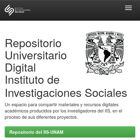
Skip
navigation
Repositorio
Universitario
Digital
Instituto de
Investigaciones Sociales
Un espacio para compartir materiales y recursos digitales
académicos producidos por los investigadores del IIS, en el
proceso de sus diferentes proyectos.
Repositorio del IIS-UNAM