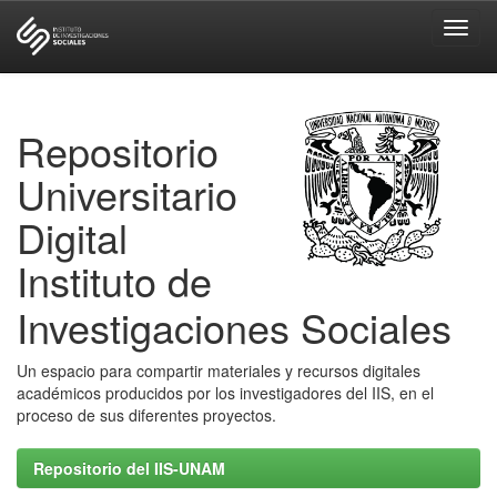
Skip
navigation
Repositorio
Universitario
Digital
Instituto de
Investigaciones Sociales
Un espacio para compartir materiales y recursos digitales
académicos producidos por los investigadores del IIS, en el
proceso de sus diferentes proyectos.
Repositorio del IIS-UNAM