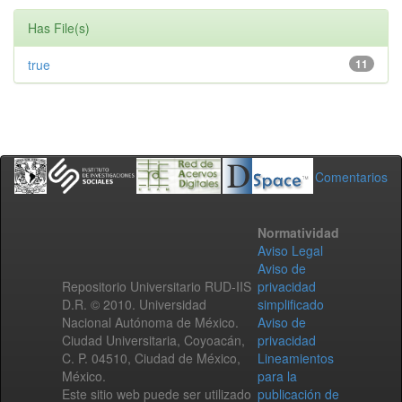
Has File(s)
true
11
Comentarios
Normatividad
Aviso Legal
Aviso de
Repositorio Universitario RUD-IIS
privacidad
D.R. © 2010. Universidad
simplificado
Nacional Autónoma de México.
Aviso de
Ciudad Universitaria, Coyoacán,
privacidad
C. P. 04510, Ciudad de México,
Lineamientos
México.
para la
Este sitio web puede ser utilizado
publicación de