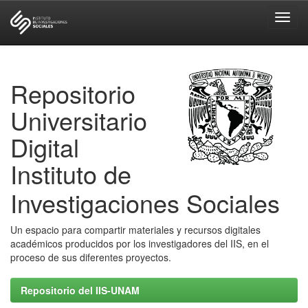
Skip
navigation
Repositorio
Universitario
Digital
Instituto de
Investigaciones Sociales
Un espacio para compartir materiales y recursos digitales
académicos producidos por los investigadores del IIS, en el
proceso de sus diferentes proyectos.
Repositorio del IIS-UNAM