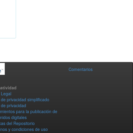
Comentarios
atividad
 Legal
 de privacidad simplificado
 de privacidad
mientos para la publicación de
nidos digitales
icas del Repositorio
nos y condiciones de uso