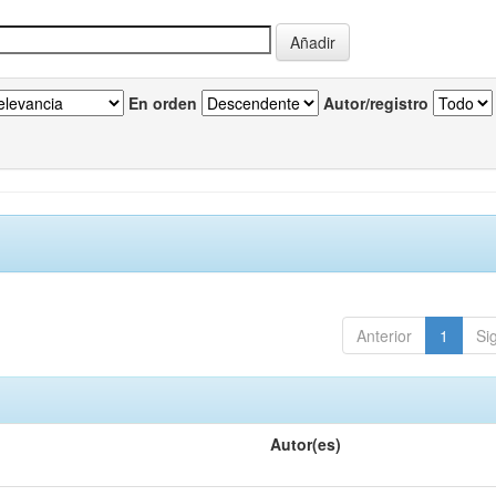
En orden
Autor/registro
Anterior
1
Si
Autor(es)