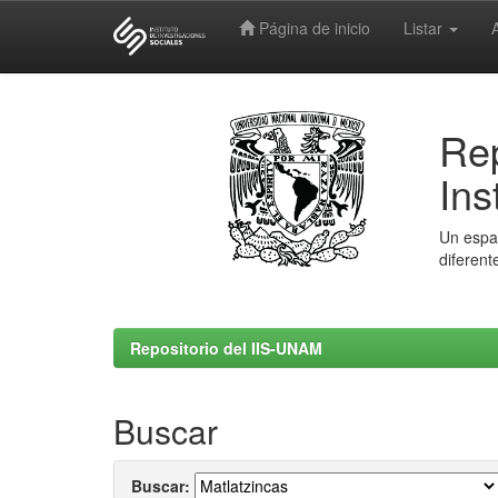
Página de inicio
Listar
Skip
navigation
Rep
Ins
Un espac
diferent
Repositorio del IIS-UNAM
Buscar
Buscar: