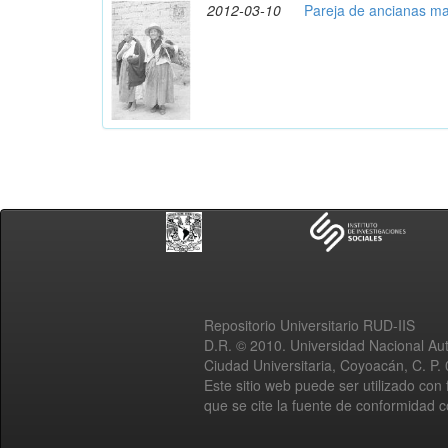
2012-03-10
Pareja de ancianas ma
Repositorio Universitario RUD-IIS
D.R. © 2010. Universidad Nacional A
Ciudad Universitaria, Coyoacán, C. P.
Este sitio web puede ser utilizado con 
que se cite la fuente de conformidad 