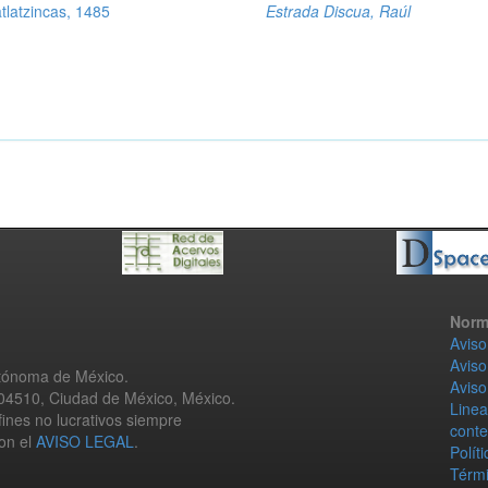
tlatzincas, 1485
Estrada Discua, Raúl
Norm
Aviso
Aviso
utónoma de México.
Aviso
 04510, Ciudad de México, México.
Linea
fines no lucrativos siempre
conte
con el
AVISO LEGAL
.
Polít
Térmi