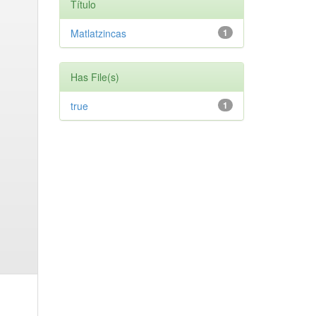
Título
Matlatzincas
1
Has File(s)
true
1