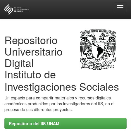
Skip
navigation
Repositorio
Universitario
Digital
Instituto de
Investigaciones Sociales
Un espacio para compartir materiales y recursos digitales
académicos producidos por los investigadores del IIS, en el
proceso de sus diferentes proyectos.
Repositorio del IIS-UNAM