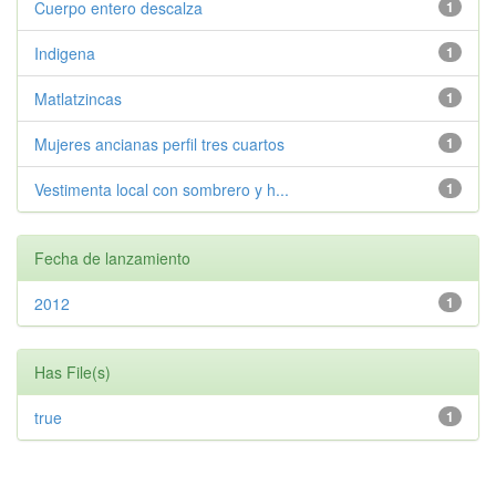
Cuerpo entero descalza
1
Indigena
1
Matlatzincas
1
Mujeres ancianas perfil tres cuartos
1
Vestimenta local con sombrero y h...
1
Fecha de lanzamiento
2012
1
Has File(s)
true
1