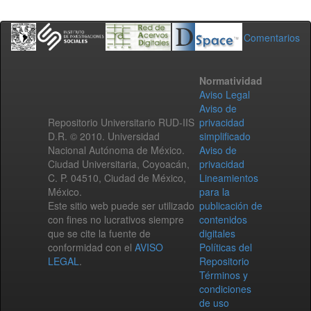
Comentarios
Normatividad
Aviso Legal
Aviso de
Repositorio Universitario RUD-IIS
privacidad
D.R. © 2010. Universidad
simplificado
Nacional Autónoma de México.
Aviso de
Ciudad Universitaria, Coyoacán,
privacidad
C. P. 04510, Ciudad de México,
Lineamientos
México.
para la
Este sitio web puede ser utilizado
publicación de
con fines no lucrativos siempre
contenidos
que se cite la fuente de
digitales
conformidad con el
AVISO
Políticas del
LEGAL
.
Repositorio
Términos y
condiciones
de uso