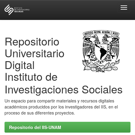
Skip
navigation
Repositorio
Universitario
Digital
Instituto de
Investigaciones Sociales
Un espacio para compartir materiales y recursos digitales
académicos producidos por los investigadores del IIS, en el
proceso de sus diferentes proyectos.
Repositorio del IIS-UNAM