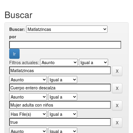
Buscar
Buscar:
por
Filtros actuales: