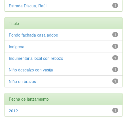
Estrada Discua, Raúl
1
Título
Fondo fachada casa adobe
1
Indigena
1
Indumentaria local con rebozo
1
Niño descalzo con vasija
1
Niño en brazos
1
Fecha de lanzamiento
2012
1