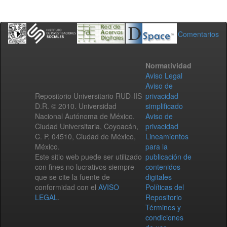
Comentarios
Normatividad
Aviso Legal
Aviso de
Repositorio Universitario RUD-IIS
privacidad
D.R. © 2010. Universidad
simplificado
Nacional Autónoma de México.
Aviso de
Ciudad Universitaria, Coyoacán,
privacidad
C. P. 04510, Ciudad de México,
Lineamientos
México.
para la
Este sitio web puede ser utilizado
publicación de
con fines no lucrativos siempre
contenidos
que se cite la fuente de
digitales
conformidad con el
AVISO
Políticas del
LEGAL
.
Repositorio
Términos y
condiciones