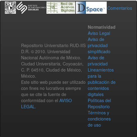
Comentarios
Normatividad
Aviso Legal
Aviso de
Repositorio Universitario RUD-IIS
privacidad
D.R. © 2010. Universidad
simplificado
Nacional Autónoma de México.
Aviso de
Ciudad Universitaria, Coyoacán,
privacidad
C. P. 04510, Ciudad de México,
Lineamientos
México.
para la
Este sitio web puede ser utilizado
publicación de
con fines no lucrativos siempre
contenidos
que se cite la fuente de
digitales
conformidad con el
AVISO
Políticas del
LEGAL
.
Repositorio
Términos y
condiciones
de uso