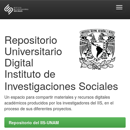
Skip
navigation
Repositorio
Universitario
Digital
Instituto de
Investigaciones Sociales
Un espacio para compartir materiales y recursos digitales
académicos producidos por los investigadores del IIS, en el
proceso de sus diferentes proyectos.
Repositorio del IIS-UNAM