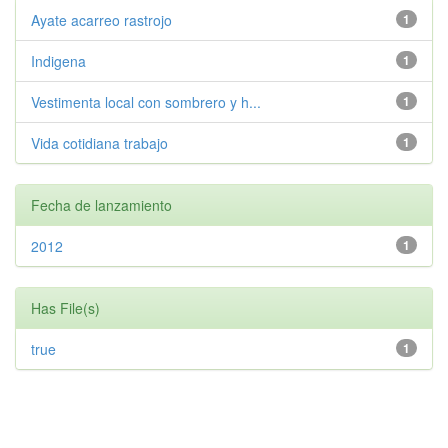
Ayate acarreo rastrojo
1
Indigena
1
Vestimenta local con sombrero y h...
1
Vida cotidiana trabajo
1
Fecha de lanzamiento
2012
1
Has File(s)
true
1