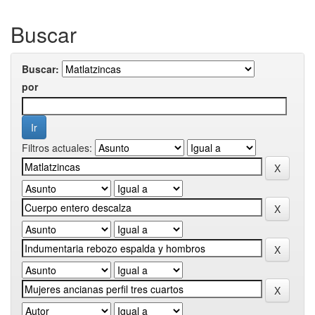
Buscar
Buscar:
por
Filtros actuales: