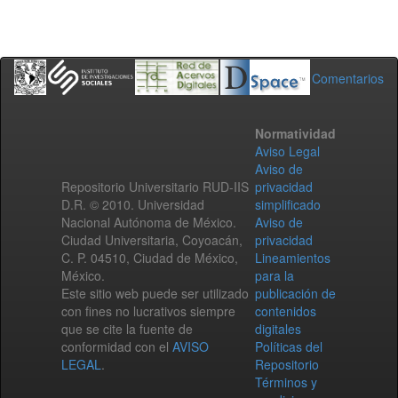
Comentarios
Normatividad
Aviso Legal
Aviso de
Repositorio Universitario RUD-IIS
privacidad
D.R. © 2010. Universidad
simplificado
Nacional Autónoma de México.
Aviso de
Ciudad Universitaria, Coyoacán,
privacidad
C. P. 04510, Ciudad de México,
Lineamientos
México.
para la
Este sitio web puede ser utilizado
publicación de
con fines no lucrativos siempre
contenidos
que se cite la fuente de
digitales
conformidad con el
AVISO
Políticas del
LEGAL
.
Repositorio
Términos y