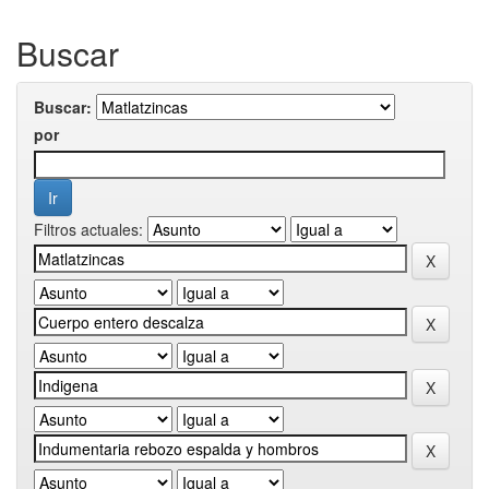
Buscar
Buscar:
por
Filtros actuales: