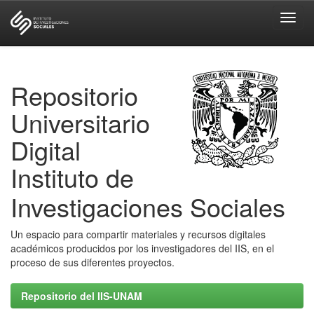
Skip
navigation
Repositorio
Universitario
Digital
Instituto de
Investigaciones Sociales
Un espacio para compartir materiales y recursos digitales
académicos producidos por los investigadores del IIS, en el
proceso de sus diferentes proyectos.
Repositorio del IIS-UNAM