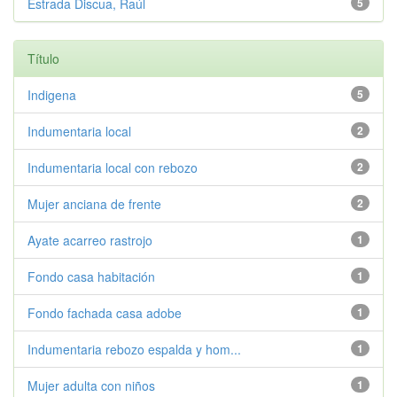
Estrada Discua, Raúl
5
Título
Indigena
5
Indumentaria local
2
Indumentaria local con rebozo
2
Mujer anciana de frente
2
Ayate acarreo rastrojo
1
Fondo casa habitación
1
Fondo fachada casa adobe
1
Indumentaria rebozo espalda y hom...
1
Mujer adulta con niños
1