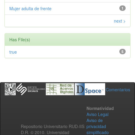
Mujer adulta de frente
1
next >
Has File(s)
true
5
Comentarios
Normatividad
Aviso Legal
Aviso de
Repositorio Universitario RUD-IIS
privacidad
D.R. © 2010. Universidad
simplificado