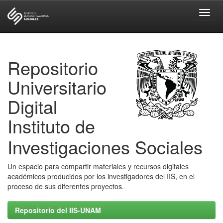
Skip
navigation
Repositorio
Universitario
Digital
Instituto de
Investigaciones Sociales
Un espacio para compartir materiales y recursos digitales
académicos producidos por los investigadores del IIS, en el
proceso de sus diferentes proyectos.
Repositorio del IIS-UNAM