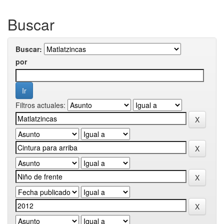
Buscar
Buscar:
por
Filtros actuales: