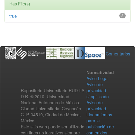
Has File(s)
true
3
Comentarios
Normatividad
Aviso Legal
Aviso de
Repositorio Universitario RUD-IIS
privacidad
D.R. © 2010. Universidad
simplificado
Nacional Autónoma de México.
Aviso de
Ciudad Universitaria, Coyoacán,
privacidad
C. P. 04510, Ciudad de México,
Lineamientos
México.
para la
Este sitio web puede ser utilizado
publicación de
con fines no lucrativos siempre
contenidos