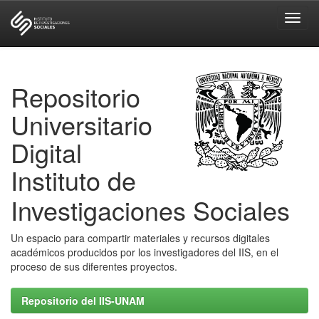
Skip
navigation
Repositorio
Universitario
Digital
Instituto de
Investigaciones Sociales
Un espacio para compartir materiales y recursos digitales
académicos producidos por los investigadores del IIS, en el
proceso de sus diferentes proyectos.
Repositorio del IIS-UNAM