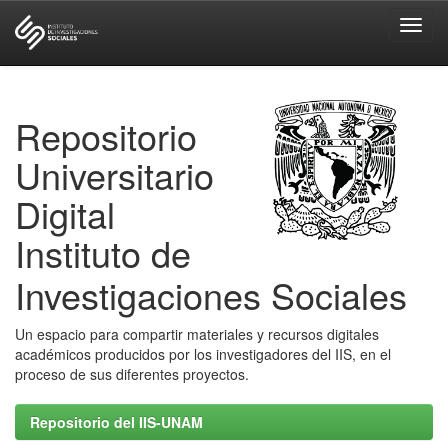
Skip
navigation
Repositorio
Universitario
Digital
Instituto de
Investigaciones Sociales
Un espacio para compartir materiales y recursos digitales
académicos producidos por los investigadores del IIS, en el
proceso de sus diferentes proyectos.
Repositorio del IIS-UNAM