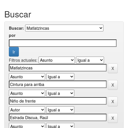
Buscar
Buscar:
por
Filtros actuales: