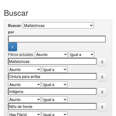
Buscar
Buscar:
por
Filtros actuales: