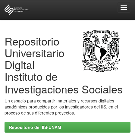
Skip
navigation
Repositorio
Universitario
Digital
Instituto de
Investigaciones Sociales
Un espacio para compartir materiales y recursos digitales
académicos producidos por los investigadores del IIS, en el
proceso de sus diferentes proyectos.
Repositorio del IIS-UNAM