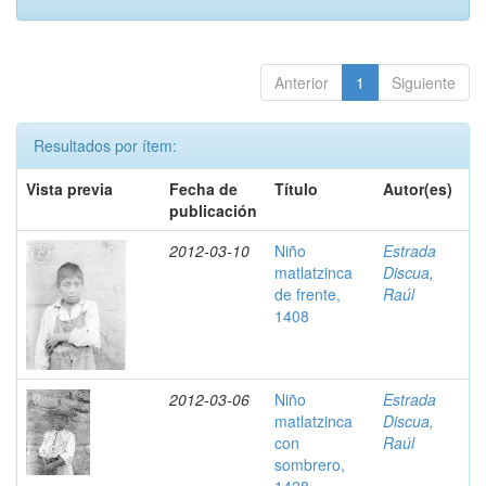
Anterior
1
Siguiente
Resultados por ítem:
Vista previa
Fecha de
Título
Autor(es)
publicación
2012-03-10
Niño
Estrada
matlatzinca
Discua,
de frente,
Raúl
1408
2012-03-06
Niño
Estrada
matlatzinca
Discua,
con
Raúl
sombrero,