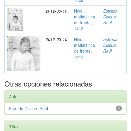
1428
2012-03-10
Niño
Estrada
matlatzinca
Discua,
de frente,
Raúl
1412
2012-03-10
Niño
Estrada
matlatzinca
Discua,
de frente,
Raúl
1443
Otras opciones relacionadas
Autor
Estrada Discua, Raúl
4
Título