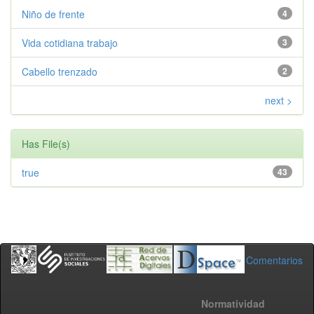
Niño de frente
4
Vida cotidiana trabajo
3
Cabello trenzado
2
next >
Has File(s)
true
43
Comentarios
Normatividad