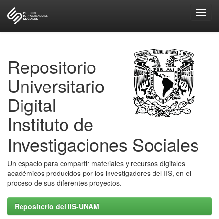
Skip
navigation
Repositorio
Universitario
Digital
Instituto de
Investigaciones Sociales
Un espacio para compartir materiales y recursos digitales
académicos producidos por los investigadores del IIS, en el
proceso de sus diferentes proyectos.
Repositorio del IIS-UNAM